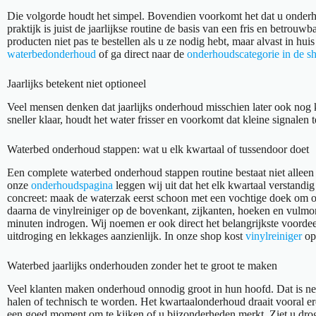
Die volgorde houdt het simpel. Bovendien voorkomt het dat u onderhoud
praktijk is juist de jaarlijkse routine de basis van een fris en betr
producten niet pas te bestellen als u ze nodig hebt, maar alvast in hu
waterbedonderhoud
of ga direct naar de
onderhoudscategorie in de s
Jaarlijks betekent niet optioneel
Veel mensen denken dat jaarlijks onderhoud misschien later ook nog ka
sneller klaar, houdt het water frisser en voorkomt dat kleine signalen
Waterbed onderhoud stappen: wat u elk kwartaal of tussendoor doet
Een complete waterbed onderhoud stappen routine bestaat niet alleen ui
onze
onderhoudspagina
leggen wij uit dat het elk kwartaal verstandig
concreet: maak de waterzak eerst schoon met een vochtige doek om ou
daarna de vinylreiniger op de bovenkant, zijkanten, hoeken en vulmond
minuten indrogen. Wij noemen er ook direct het belangrijkste voordeel 
uitdroging en lekkages aanzienlijk. In onze shop kost
vinylreiniger
op 
Waterbed jaarlijks onderhouden zonder het te groot te maken
Veel klanten maken onderhoud onnodig groot in hun hoofd. Dat is nerge
halen of technisch te worden. Het kwartaalonderhoud draait vooral ero
een goed moment om te kijken of u bijzonderheden merkt. Ziet u droge