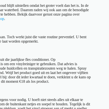
 blijft uitstellen omdat het groter voelt dan het is. In de
ouwbaar waterbed. Daarom raden wij ook aan om de benodigde
is te hebben. Bekijk daarvoor gerust onze pagina over
hop
.
n. Toch werkt juist die vaste routine preventief. U bent
 te laat worden opgemerkt.
t die jaarlijkse fles conditioner.
Op
 is om een vinylreiniger te gebruiken.
Dat advies is
de huidcellen en transpiratiezouten weg te halen. Spray
. Wrijf het product goed uit en laat het ongeveer vijftien
bij: door dit ieder kwartaal te doen, verkleint u de kans op
dit moment €18 als los product.
ns voor nodig. U hoeft niet steeds alles uit elkaar te
m de buitenkant netjes en soepel te houden. Tegelijk is dit
 plekken, voelt het vinyl stroever aan of merkt u sneller