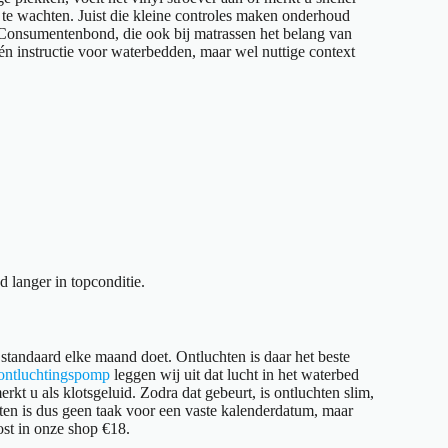
n te wachten. Juist die kleine controles maken onderhoud
de Consumentenbond, die ook bij matrassen het belang van
én instructie voor waterbedden, maar wel nuttige context
ed langer in topconditie.
standaard elke maand doet. Ontluchten is daar het beste
 ontluchtingspomp
leggen wij uit dat lucht in het waterbed
rkt u als klotsgeluid. Zodra dat gebeurt, is ontluchten slim,
ten is dus geen taak voor een vaste kalenderdatum, maar
st in onze shop €18.