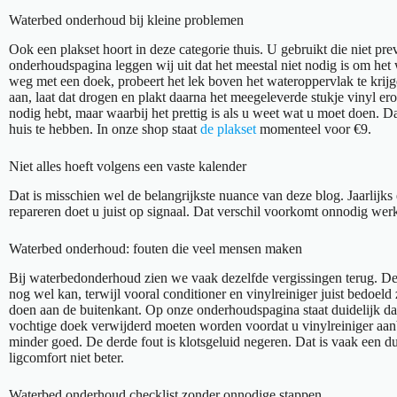
Waterbed onderhoud bij kleine problemen
Ook een plakset hoort in deze categorie thuis. U gebruikt die niet prev
onderhoudspagina leggen wij uit dat het meestal niet nodig is om het w
weg met een doek, probeert het lek boven het wateroppervlak te krijg
aan, laat dat drogen en plakt daarna het meegeleverde stukje vinyl ero
nodig hebt, maar waarbij het prettig is als u weet wat u moet doen. 
huis te hebben. In onze shop staat
de plakset
momenteel voor €9.
Niet alles hoeft volgens een vaste kalender
Dat is misschien wel de belangrijkste nuance van deze blog. Jaarlijks
repareren doet u juist op signaal. Dat verschil voorkomt onnodig werk 
Waterbed onderhoud: fouten die veel mensen maken
Bij waterbedonderhoud zien we vaak dezelfde vergissingen terug. De e
nog wel kan, terwijl vooral conditioner en vinylreiniger juist bedoeld
doen aan de buitenkant. Op onze onderhoudspagina staat duidelijk dat
vochtige doek verwijderd moeten worden voordat u vinylreiniger aanb
minder goed. De derde fout is klotsgeluid negeren. Dat is vaak een du
ligcomfort niet beter.
Waterbed onderhoud checklist zonder onnodige stappen