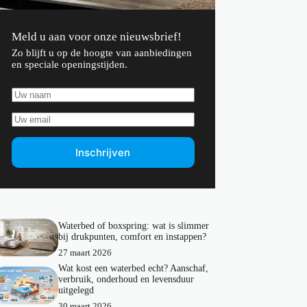
Meld u aan voor onze nieuwsbrief!
Zo blijft u op de hoogte van aanbiedingen
en speciale openingstijden.
Inschrijven
Waterbed of boxspring: wat is slimmer
bij drukpunten, comfort en instappen?
27 maart 2026
Wat kost een waterbed echt? Aanschaf,
verbruik, onderhoud en levensduur
uitgelegd
30 maart 2026