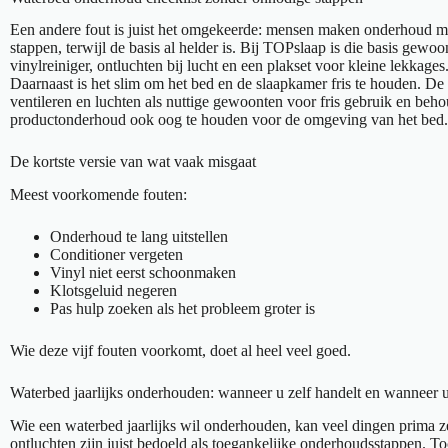
Een andere fout is juist het omgekeerde: mensen maken onderhoud mo
stappen, terwijl de basis al helder is. Bij TOPslaap is die basis gewoon
vinylreiniger, ontluchten bij lucht en een plakset voor kleine lekkage
Daarnaast is het slim om het bed en de slaapkamer fris te houden. D
ventileren en luchten als nuttige gewoonten voor fris gebruik en beh
productonderhoud ook oog te houden voor de omgeving van het bed.
De kortste versie van wat vaak misgaat
Meest voorkomende fouten:
Onderhoud te lang uitstellen
Conditioner vergeten
Vinyl niet eerst schoonmaken
Klotsgeluid negeren
Pas hulp zoeken als het probleem groter is
Wie deze vijf fouten voorkomt, doet al heel veel goed.
Waterbed jaarlijks onderhouden: wanneer u zelf handelt en wanneer u
Wie een waterbed jaarlijks wil onderhouden, kan veel dingen prima ze
ontluchten zijn juist bedoeld als toegankelijke onderhoudsstappen. Toc