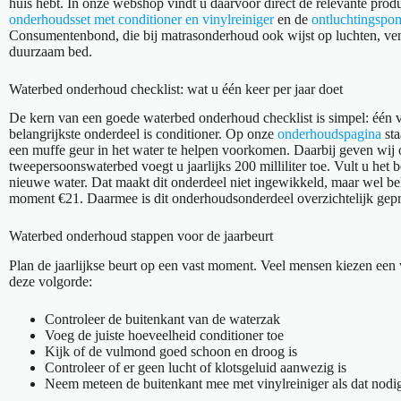
huis hebt. In onze webshop vindt u daarvoor direct de relevante prod
onderhoudsset met conditioner en vinylreiniger
en de
ontluchtingspo
Consumentenbond, die bij matrasonderhoud ook wijst op luchten, vent
duurzaam bed.
Waterbed onderhoud checklist: wat u één keer per jaar doet
De kern van een goede waterbed onderhoud checklist is simpel: één va
belangrijkste onderdeel is conditioner. Op onze
onderhoudspagina
sta
een muffe geur in het water te helpen voorkomen. Daarbij geven wij 
tweepersoonswaterbed voegt u jaarlijks 200 milliliter toe. Vult u het 
nieuwe water. Dat maakt dit onderdeel niet ingewikkeld, maar wel be
moment €21. Daarmee is dit onderhoudsonderdeel overzichtelijk gepri
Waterbed onderhoud stappen voor de jaarbeurt
Plan de jaarlijkse beurt op een vast moment. Veel mensen kiezen een 
deze volgorde:
Controleer de buitenkant van de waterzak
Voeg de juiste hoeveelheid conditioner toe
Kijk of de vulmond goed schoon en droog is
Controleer of er geen lucht of klotsgeluid aanwezig is
Neem meteen de buitenkant mee met vinylreiniger als dat nodig