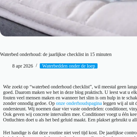
Waterbed onderhoud: de jaarlijkse checklist in 15 minuten
8 apr 2026
Waterbedden onder de loep
Wie zoekt op “waterbed onderhoud checklist”, wil meestal geen lange 
goed. Daarom maken we het in deze blog praktisch. U leest wat u elk j
fouten veel mensen maken en wanneer het slim is om hulp in te schake
zonder onnodig gedoe. Op
onze onderhoudspagina
leggen wij al uit
ondersteunt. Wij noemen daar vier vaste onderdelen: conditioner, vinyl
Ook geven wij concrete intervallen mee. Conditioner voegt u één keer 
Ontluchten doet u als het bed geluid maakt. Een plakset gebruikt u alle
Het handige is dat deze routine niet veel tijd kost. De jaarlijkse contro