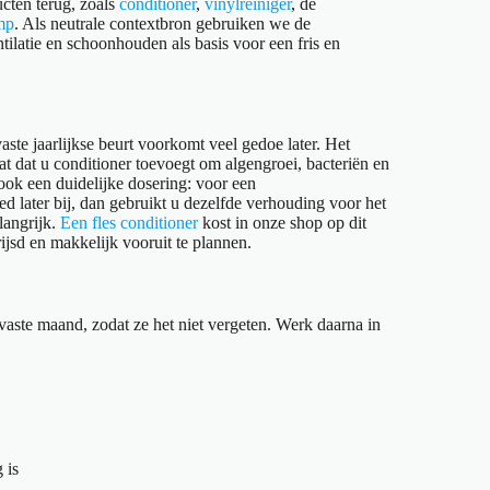
ucten terug, zoals
conditioner
,
vinylreiniger
, de
mp
. Als neutrale contextbron gebruiken we de
ilatie en schoonhouden als basis voor een fris en
ste jaarlijkse beurt voorkomt veel gedoe later. Het
at dat u conditioner toevoegt om algengroei, bacteriën en
ook een duidelijke dosering: voor een
bed later bij, dan gebruikt u dezelfde verhouding voor het
langrijk.
Een fles conditioner
kost in onze shop op dit
jsd en makkelijk vooruit te plannen.
vaste maand, zodat ze het niet vergeten. Werk daarna in
 is