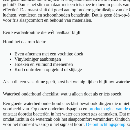
geluid? Dan is het slim om daar meteen iets mee te doen in plaats va
effectief. Daarnaast sluit dit goed aan op bredere gebruikstips van 
luchten, ventileren en schoonhouden benadrukt. Dat is geen één-op-é
voor fris slaapcomfort en behoud van materialen.
Een kwartaalroutine die wél haalbaar blijft
Houd het daarom klein:
Even afnemen met een vochtige doek
Vinylreiniger aanbrengen
Hoeken en vulmond meenemen
Kort controleren op geluid of slijtage
Als u dit een vast ritme geeft, kost het weinig tijd en blijft uw waterb
Waterbed onderhoud checklist: wat u alleen doet als er iets speelt
Een goede waterbed onderhoud checklist bevat ook dingen die u niet 
voorbeeld van. Op onze onderhoudspagina en
productpagina van de
ontstaat doordat bacteriën in het water een soort gas aanmaken. Dat me
omdat lucht in de waterzak ook het slaapcomfort vermindert. Ontluch
voor het moment waarop u het signaal hoort.
De ontluchtingspomp
ko