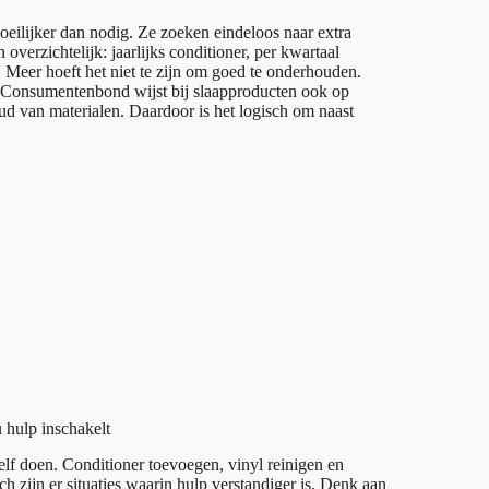
eilijker dan nodig. Ze zoeken eindeloos naar extra
 overzichtelijk: jaarlijks conditioner, per kwartaal
s. Meer hoeft het niet te zijn om goed te onderhouden.
e Consumentenbond wijst bij slaapproducten ook op
oud van materialen. Daardoor is het logisch om naast
 hulp inschakelt
lf doen. Conditioner toevoegen, vinyl reinigen en
h zijn er situaties waarin hulp verstandiger is. Denk aan