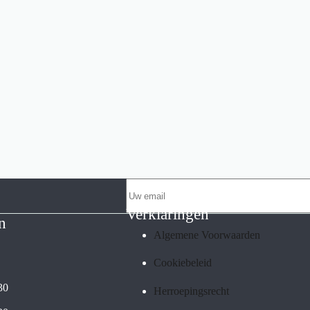
Verklaringen
n
Algemene Voorwaarden
Cookiebeleid
30
Herroepingsrecht